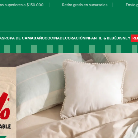
 a $150.000
|
Retiro gratis en sucursales
|
Envío gratis en comp
AS
ROPA DE CAMA
BAÑO
COCINA
DECORACIÓN
INFANTIL & BEBÉ
DISNEY
RE